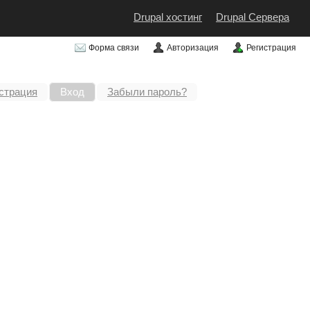
Drupal хостинг
Drupal Сервера
Форма связи
Авторизация
Регистрация
страция
Вход
Забыли пароль?