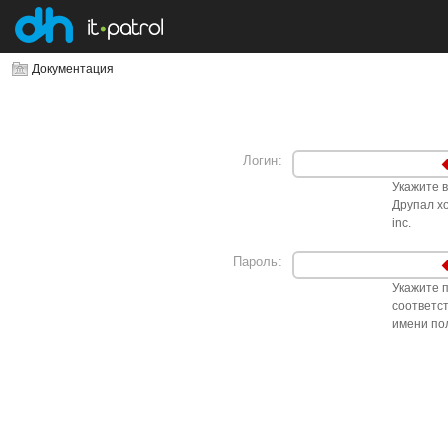
Документация
Логин:
Укажите 
Друпал хо
inc.
Пароль:
Укажите 
соответс
имени по