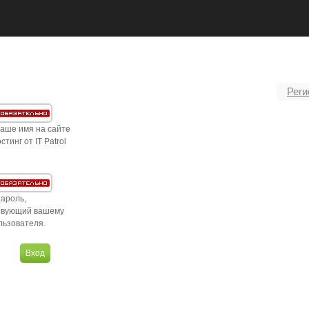
Реги
ваше имя на сайте
стинг от IT Patrol
пароль,
твующий вашему
льзователя.