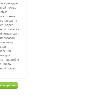
вующий адрес
нной почты.
товые
ия с сайта
тсылаться на
рес. Адрес
нной почты не
убликоваться и
спользован
по вашему
: для
овления
или для
ия новостей и
ений по
нной почте.