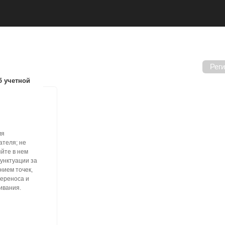
Рег
 учетной
мя
ателя; не
йте в нем
пунктуации за
нием точек,
переноса и
ивания.