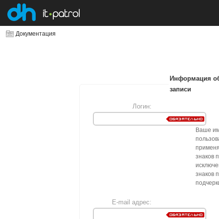
Документация
Информация об
записи
Логин:
Ваше и
пользов
применя
знаков 
исключе
знаков 
подчерк
E-mail адрес: