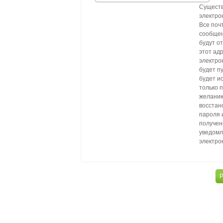
Сущест
электро
Все поч
сообщен
будут о
этот ад
электро
будет п
будет и
только 
желанию
восстан
пароля 
получен
уведомл
электро