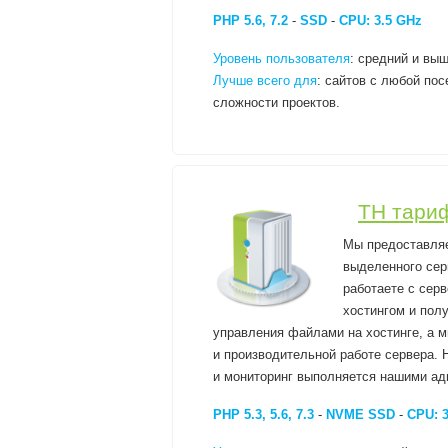
PHP 5.6, 7.2
-
SSD
-
CPU: 3.5 GHz
Уровень пользователя
: средний и выш
Лучше всего для
: сайтов с любой по
сложности проектов.
TH тари
Мы предоставля
выделенного сер
работаете с сер
хостингом и пол
управления файлами на хостинге, а м
и производительной работе сервера. 
и мониторинг выполняется нашими ад
PHP 5.3, 5.6, 7.3
-
NVME SSD
-
CPU: 3