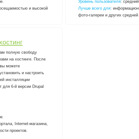
е.
Уровень пользователя
: средний
посещаемостью и высокой
Лучше всего для
: информационн
фото-галереи и других средней
 хостинг
ам полную свободу
ами на хостинге. После
 вы можете
установить и настроить
шей инсталляции
 для 6-й версии Drupal
е.
ртала, Internet-магазина,
ости проектов.