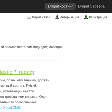
Drupal хостинг
Drupal Сервера
Форма связи
Авторизация
Регистрация
рый больше всего вам подходит, обращая
lastic 7 тариф
ким, по нашему мнению, должен
менный хостинг. Гибкий,
й, отвечающий быстро
я требованиям клиента. Один
реально использованные
и Drupal CMS.