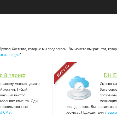
рупал Хостинга, которые мы предлагаем. Вы можете выбрать тот, кото
е всего для
".
ic 8 тариф
DH E
о нашему мнению, должен
Именно та
 хостинг. Гибкий,
быть совре
ечающий быстро
прозрачны
бованиям клиента. Один
меняющимс
о использованные
план для всех. Вы платите за 
pal CMS
.
ресурсы. Подходит для
7 верси