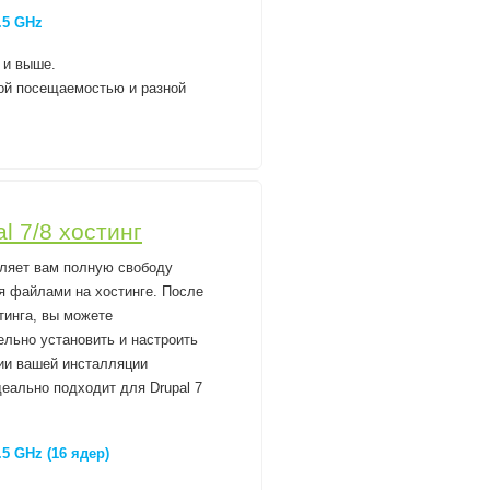
.5 GHz
 и выше.
бой посещаемостью и разной
l 7/8 хостинг
ляет вам полную свободу
я файлами на хостинге. После
тинга, вы можете
ельно установить и настроить
нии вашей инсталляции
еально подходит для Drupal 7
.5 GHz (16 ядер)