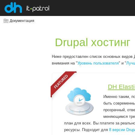
Документация
Drupal хостинг
Ниже предоставлен список основных видов Д
внимания на "
Уровень пользователя
" и "
Лучш
DH Elast
Именно таким, п
быть современный
прозрачный, отв
меняющимся тре
план для всех. Вы платите за реальн
ресурсы. Подходит для
8 версии Dru