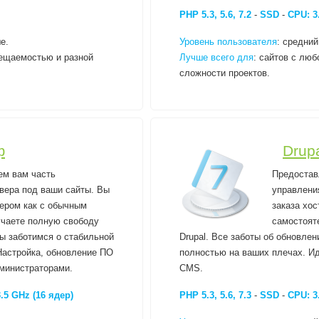
PHP 5.3, 5.6, 7.2
-
SSD
-
CPU: 3
е.
Уровень пользователя
: средний
сещаемостью и разной
Лучше всего для
: сайтов с лю
сложности проектов.
ф
Drupa
ем вам часть
Предостав
вера под ваши сайты. Вы
управлени
вером как с обычным
заказа хос
учаете полную свободу
самостоят
ы заботимся о стабильной
Drupal. Все заботы об обновле
Настройка, обновление ПО
полностью на ваших плечах. Ид
министраторами.
CMS.
.5 GHz (16 ядер)
PHP 5.3, 5.6, 7.3
-
SSD
-
CPU: 3