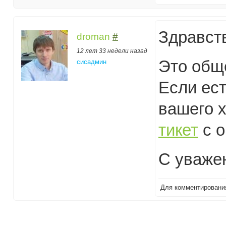
Здравст
droman
#
12 лет 33 недели назад
Это общ
сисадмин
Если ес
вашего х
тикет
с о
С уваже
Для комментирован