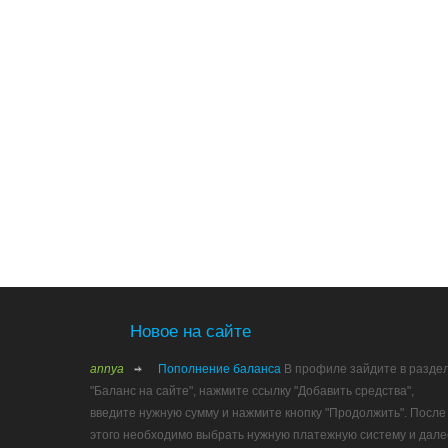
Новое на сайте
annya
Пополнение баланса
В профиле зайдите в разде
"Баланс на сайте", нажмите ссылку "Добавить средства",
введите нужную сумму и нажмите кнопку "Продолжить". После
этого необходимо выбрать нужную платежную систему и дале