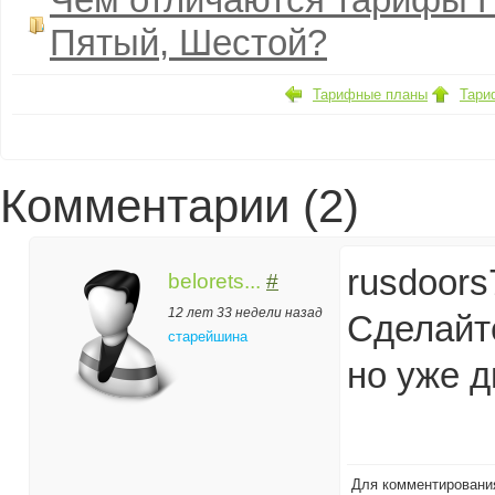
Чем отличаются тарифы П
Пятый, Шестой?
Тарифные планы
Тари
Комментарии (2)
rusdoors
belorets...
#
12 лет 33 недели назад
Сделайте
старейшина
но уже д
Для комментирован