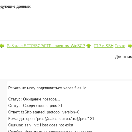
едующие данные:
Работа с SFTP/SCP/FTP клиентом WinSCP
FTP и SSH
Почта
Для ком
Ребята не могу подключиться через filezilla
Статус: Ожидание повтора...
Статус: Соединяюсь с pros:21...
Ответ: fzSftp started, protocol_version=6
Команда: open "pros@sales.sluzba7.ru@pros" 21
Ошибка: ssh_init: Host does not exist
Ошибка: Невозможно подключиться к серверу