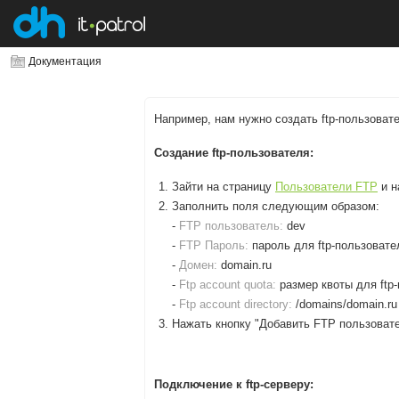
Документация
Например, нам нужно создать ftp-пользоват
Создание ftp-пользователя:
Зайти на страницу
Пользователи FTP
и н
Заполнить поля следующим образом:
-
FTP пользователь:
dev
-
FTP Пароль:
пароль для ftp-пользовате
-
Домен:
domain.ru
-
Ftp account quota:
размер квоты для ftp
-
Ftp account directory:
/domains/domain.ru
Нажать кнопку "Добавить FTP пользовате
Подключение к ftp-серверу: