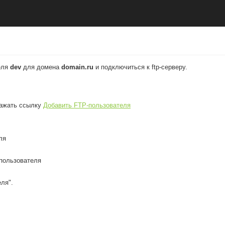
еля
dev
для домена
domain.ru
и подключиться к ftp-серверу.
ажать ссылку
Добавить FTP-пользователя
ля
-пользователя
ля".