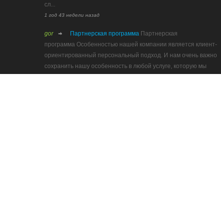
сл...
1 год 43 недели назад
gor
Партнерская программа
Партнерская
программа Особенностью нашей компании является клиент-
ориентированный персональный подход. И нам очень важно
сохранить нашу особенность в любой услуге, которую мы
предлагаем. По...
2 года 29 недель назад
annya
Домены
...
3 года 12 недель назад
Все последние публикации