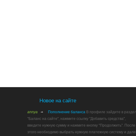
Новое на сайте
annya
Пополнение баланса
В профиле зайдите в разде
"Баланс на сайте", нажмите ссылку "Добавить средства",
введите нужную сумму и нажмите кнопку "Продолжить". После
этого необходимо выбрать нужную платежную систему и дале