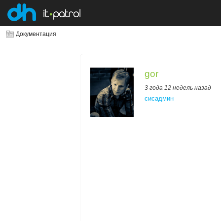
Документация
gor
3 года 12 недель назад
сисадмин