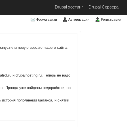
Drupal хостинг
Drupal Сервера
Форма связи
Авторизация
Регистрация
запустили новую версию нашего сайта.
ol.ru и drupalhosting.ru. Теперь не надо
ты. Правда уже найдены недоработки, но
ь история пополнений баланса, и снятий