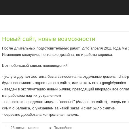
Новый сайт, новые возможности
После длительных подготовительных работ, 27го апреля 2011 года мы 
Изменения коснулись не только дизайна, но и работы сервиса.
Вот небольшой список нововведений:
- услуга друпал хостинга была вынесенна на отдельные домены dh.it-patr
будет вспоминать адрес нашего сайта, или искать его в google/yandex
- введен в эксплуатацию новый билинг, преводящий впорядок все опла
мы работаем над их устранением
- полностью переделан модуль "account" (баланс на сайте), теперь ест
сумм с баланса, с указанием за какой заказ и счет было снятие.
- серьезно доработана контрольная панель.
28 комментариев
Подробнее