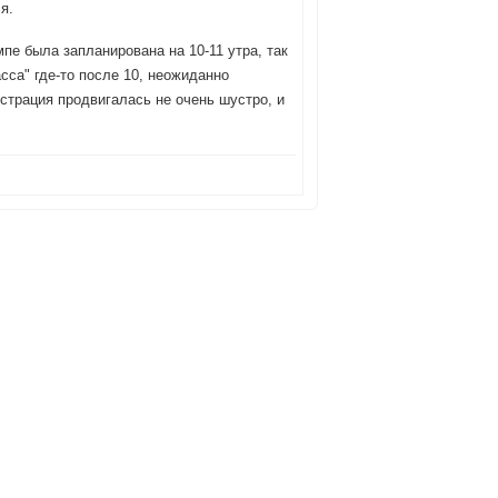
я.
пе была запланирована на 10-11 утра, так
сса" где-то после 10, неожиданно
трация продвигалась не очень шустро, и