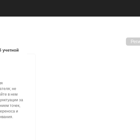
Рег
 учетной
мя
ателя; не
йте в нем
пунктуации за
нием точек,
переноса и
ивания.