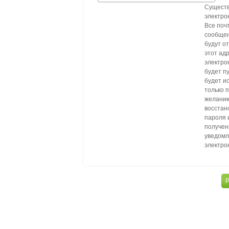
Сущест
электро
Все поч
сообщен
будут о
этот ад
электро
будет п
будет и
только 
желанию
восстан
пароля 
получен
уведомл
электро