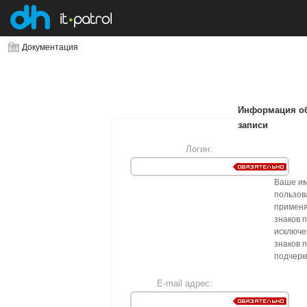
Документация
Информация об
записи
Логин:
Ваше и
пользов
применя
знаков 
исключе
знаков 
подчерк
E-mail адрес: