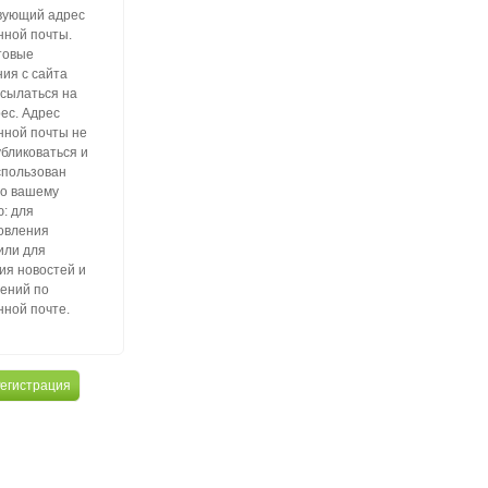
вующий адрес
нной почты.
товые
ия с сайта
тсылаться на
рес. Адрес
нной почты не
убликоваться и
спользован
по вашему
: для
овления
или для
ия новостей и
ений по
нной почте.